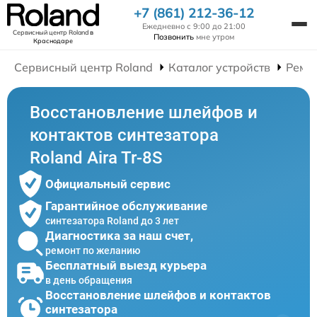
+7 (861) 212-36-12
Ежедневно с 9:00 до 21:00
Сервисный центр Roland
в
Позвонить
мне утром
Краснодаре
Сервисный центр Roland
Каталог устройств
Ремо
Восстановление шлейфов и
контактов синтезатора
Roland Aira Tr-8S
Официальный сервис
Гарантийное обслуживание
синтезатора Roland до 3 лет
Диагностика за наш счет,
ремонт по желанию
Бесплатный выезд курьера
в день обращения
Восстановление шлейфов и контактов
синтезатора