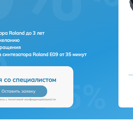
ора Roland до 3 лет
 желанию
бращения
в синтезатора
Roland E09 от 35 минут
я со специалистом
Оставить заявку
есь c
политикой конфиденциальности