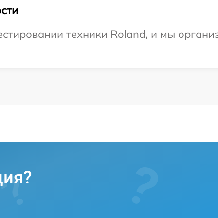
сти
тировании техники Roland, и мы организ
ция?