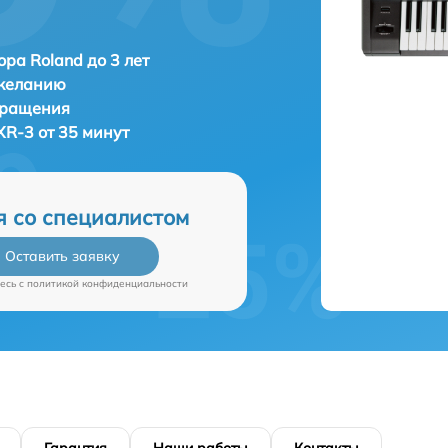
ора Roland до 3 лет
 желанию
бращения
XR-3 от 35 минут
я со специалистом
Оставить заявку
есь c
политикой конфиденциальности