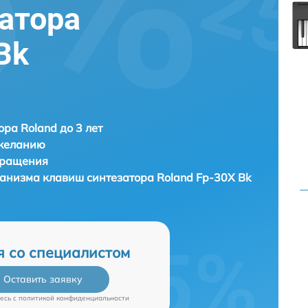
атора
Bk
ора Roland до 3 лет
 желанию
бращения
ханизма клавиш синтезатора
Roland Fp-30X Bk
я со специалистом
Оставить заявку
есь c
политикой конфиденциальности