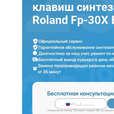
клавиш синтез
Roland Fp-30X 
Официальный сервис
Гарантийное обслуживание
синтезат
Диагностика за наш счет,
ремонт по
Бесплатный выезд курьера
в день о
Замена токопроводящих резинок ме
от 35 минут
Бесплатная консультаци
Нажимая на кнопку "Оставить заявку" Вы соглашает