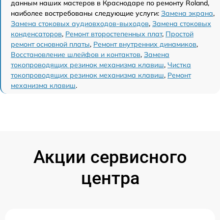
данным наших мастеров в Краснодаре по ремонту Roland,
наиболее востребованы следующие услуги:
Замена экрана
,
Замена стоковых аудиовходов-выходов
,
Замена стоковых
конденсаторов
,
Ремонт второстепенных плат
,
Простой
ремонт основной платы
,
Ремонт внутренних динамиков
,
Восстановление шлейфов и контактов
,
Замена
токопроводящих резинок механизма клавиш
,
Чистка
токопроводящих резинок механизма клавиш
,
Ремонт
механизма клавиш
.
Акции сервисного
центра