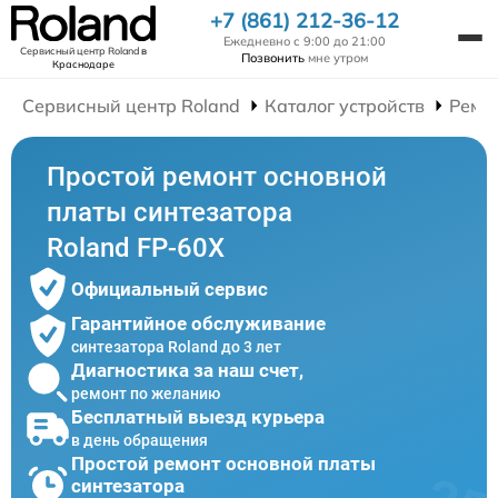
+7 (861) 212-36-12
Ежедневно с 9:00 до 21:00
Сервисный центр Roland
в
Позвонить
мне утром
Краснодаре
Сервисный центр Roland
Каталог устройств
Ремо
Простой ремонт основной
платы синтезатора
Roland FP-60X
Официальный сервис
Гарантийное обслуживание
синтезатора Roland до 3 лет
Диагностика за наш счет,
ремонт по желанию
Бесплатный выезд курьера
в день обращения
Простой ремонт основной платы
синтезатора