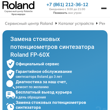
+7 (861) 212-36-12
Ежедневно с 9:00 до 21:00
Сервисный центр Roland
в
Позвонить
мне утром
Краснодаре
Сервисный центр Roland
Каталог устройств
Ремо
Замена стоковых
потенциометров синтезатора
Roland FP-60X
Официальный сервис
Гарантийное обслуживание
синтезатора Roland до 3 лет
Диагностика за наш счет,
ремонт по желанию
Бесплатный выезд курьера
в день обращения
Замена стоковых потенциометров
синтезатора