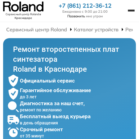
+7 (861) 212-36-12
Ежедневно с 9:00 до 21:00
Сервисный центр Roland
в
Позвонить
мне утром
Краснодаре
Сервисный центр Roland
Каталог устройств
Ремо
Ремонт второстепенных плат
синтезатора
Roland в Краснодаре
Официальный сервис
Гарантийное обслуживание
до 3 лет
Диагностика за наш счет,
ремонт по желанию
Бесплатный выезд курьера
в день обращения
Срочный ремонт
от 35 минут