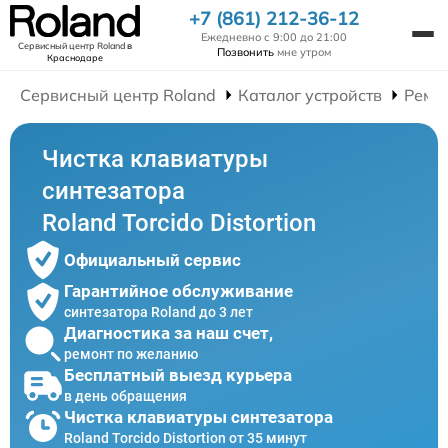
+7 (861) 212-36-12
Ежедневно с 9:00 до 21:00
Сервисный центр Roland
в
Позвонить
мне утром
Краснодаре
Сервисный центр Roland
Каталог устройств
Ремо
Чистка клавиатуры
синтезатора
Roland Torcido Distortion
Официальный сервис
Гарантийное обслуживание
синтезатора Roland до 3 лет
Диагностика за наш счет,
ремонт по желанию
Бесплатный выезд курьера
в день обращения
Чистка клавиатуры синтезатора
Roland Torcido Distortion от 35 минут