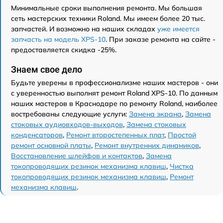
Минимальные сроки выполнения ремонта. Мы большая
сеть мастерских техники Roland. Мы имеем более 20 тыс.
запчастей. И возможно на наших складах
уже имеется
запчасть на модель XPS-10
. При заказе ремонта на сайте -
предоставляется скидка -25%.
Знаем свое дело
Будьте уверены в профессионализме наших мастеров - они
с уверенностью выполнят ремонт Roland XPS-10. По данным
наших мастеров в Краснодаре по ремонту Roland, наиболее
востребованы следующие услуги:
Замена экрана
,
Замена
стоковых аудиовходов-выходов
,
Замена стоковых
конденсаторов
,
Ремонт второстепенных плат
,
Простой
ремонт основной платы
,
Ремонт внутренних динамиков
,
Восстановление шлейфов и контактов
,
Замена
токопроводящих резинок механизма клавиш
,
Чистка
токопроводящих резинок механизма клавиш
,
Ремонт
механизма клавиш
.