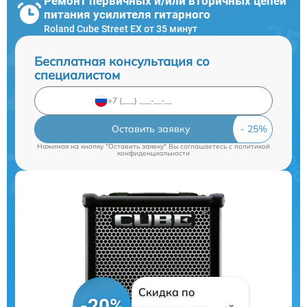
Ремонт первичных и/или вторичных цепей
питания усилителя гитарного
Roland Cube Street EX от 35 минут
Бесплатная консультация со
специалистом
Оставить заявку
Нажимая на кнопку "Оставить заявку" Вы соглашаетесь c
политикой
конфиденциальности
Скидка по
-20%